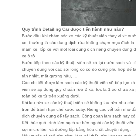
Quy trình Detailing Car được tiến hành như nào?
Bước đầu khi chăm sóc xe các kỹ thuật viên thay vì xịt nư
xe, thường là các dung dịch rửa không chạm mục đích là 
mâm xe, lốp xe với một loại dung dịch riêng chuyên dụng 
xe ô tô
Bước tiếp theo các kỹ thuật viên sẽ xả lại nước sạch và 
chuyên dụng với các sợi lông cọ có độ cứng phù hợp để làm
tản nhiệt, mặt gương hậu, …
Các chi tiết được làm sạch các kỹ thuật viên sẽ tiếp tục 
viên sẽ áp dụng quy chuẩn rửa 2 xô, tức là 1 xô chứa xà
toàn bộ xe từ trên xuống dưới.
Khi lau rửa xe các kỹ thuật viên sẽ không lau rửa như các
tròn để tránh hạn chế xước xoáy. Riêng các vết bẩn như dầ
dịch chuyên dụng để tẩy sạch. Công đoạn làm sạch này có t
Kết thúc quá trình làm sạch xe bên ngoài các kỹ thuật viê
sợi microfiber và dưỡng lốp bằng hóa chất chuyên dụng.