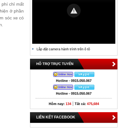
 phí chỉ mất
 hiện ở phần
ăm sóc xe có
n.
Lắp đặt camera hành trình trên ô tô
HỖ TRỢ TRỰC TUYẾN
Hotline - 0915.050.067
Hotline - 0915.050.067
|
Hôm nay:
134
Tất cả:
475,684
LIÊN KẾT FACEBOOK