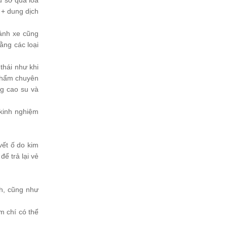
u sơ qua loa
i + dung dịch
ánh xe cũng
ằng các loại
thái như khi
 phẩm chuyên
ng cao su và
 kinh nghiệm
vết ố do kim
ể trả lại vẻ
ch, cũng như
m chí có thể