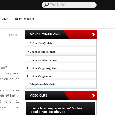
 VINH
ALBUM ẢNH
DỊCH VỤ THÀNH VINH
Bản in
Chăm sóc nội thất
Chăm sóc ngoại thất
Chăm sóc khoang máy
a xe?
Chăm sóc gương, kính
ỉ dừng lại ở
Chăm sóc gầm xe
o tiêu chuẩn
Dán phim cách nhiệt
c với rửa xe
rất kỹ lưỡng
VIDEO CLIPS
hệ thống máy
các chi tiết
Error loading YouTube: Video
could not be played