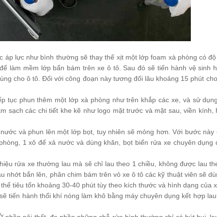
ớc áp lực như bình thường sẽ thay thế xịt một lớp foam xà phòng có độ
để làm mềm lớp bẩn bám trên xe ô tô. Sau đó sẽ tiến hành vệ sinh 
dùng cho ô tô. Đối với công đoạn này tương đối lâu khoảng 15 phút ch
tiếp tục phun thêm một lớp xà phòng như trên khắp các xe, và sử dụn
 sạch các chi tiết khe kẽ như logo mặt trước và mặt sau, viền kính, h
xả nước và phun lên một lớp bọt, tuy nhiên sẽ mỏng hơn. Với bước này 
 phòng, 1 xô để xả nước và dùng khăn, bọt biển rửa xe chuyên dụng
 hiệu rửa xe thường lau mà sẽ chỉ lau theo 1 chiều, không được lau th
u nhớt bắn lên, phân chim bám trên vỏ xe ô tô các kỹ thuật viên sẽ d
hể tiêu tốn khoảng 30-40 phút tùy theo kích thước và hình dạng của x
n sẽ tiến hành thổi khí nóng làm khô bằng máy chuyên dụng kết hợp lau