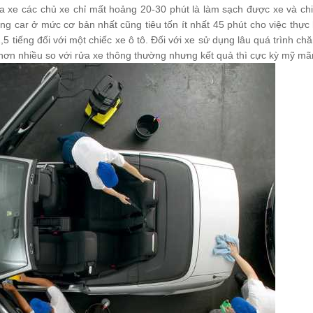
a xe các chủ xe chỉ mất hoảng 20-30 phút là làm sạch được xe và chi
ing car ở mức cơ bản nhất cũng tiêu tốn ít nhất 45 phút cho việc thực
,5 tiếng đối với một chiếc xe ô tô. Đối với xe sử dụng lâu quá trình ch
o hơn nhiều so với rửa xe thông thường nhưng kết quả thì cực kỳ mỹ mã