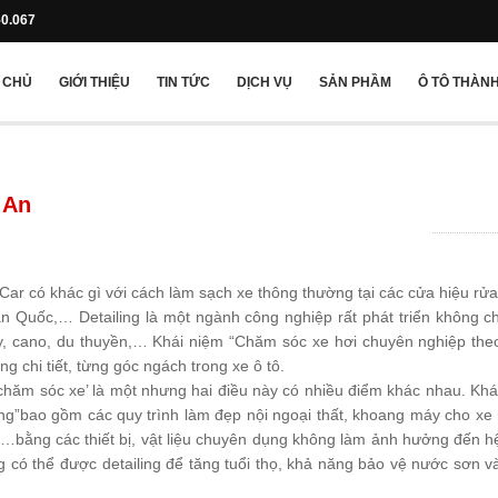
50.067
 CHỦ
GIỚI THIỆU
TIN TỨC
DỊCH VỤ
SẢN PHẦM
Ô TÔ THÀNH
 An
 Car có khác gì với cách làm sạch xe thông thường tại các cửa hiệu rử
n Quốc,… Detailing là một ngành công nghiệp rất phát triển không ch
y, cano, du thuyền,… Khái niệm “Chăm sóc xe hơi chuyên nghiệp the
ng chi tiết, từng góc ngách trong xe ô tô.
chăm sóc xe’ là một nhưng hai điều này có nhiều điểm khác nhau. Khá
ing”bao gồm các quy trình làm đẹp nội ngoại thất, khoang máy cho xe 
…bằng các thiết bị, vật liệu chuyên dụng không làm ảnh hưởng đến 
có thể được detailing để tăng tuổi thọ, khả năng bảo vệ nước sơn và 