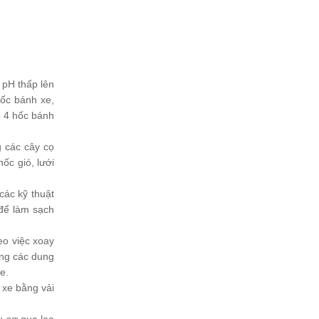
 pH thấp lên
hốc bánh xe,
o 4 hốc bánh
g các cây cọ
ốc gió, lưới
các kỹ thuật
 để làm sạch
eo việc xoay
ùng các dung
e.
 xe bằng vải