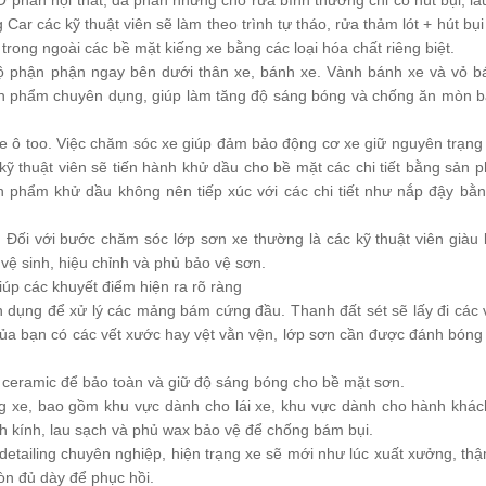
 phần nội thất, đa phần những chỗ rửa bình thường chỉ có hút bụi, la
 Car các kỹ thuật viên sẽ làm theo trình tự tháo, rửa thảm lót + hút bụ
trong ngoài các bề mặt kiếng xe bằng các loại hóa chất riêng biệt.
ộ phận phận ngay bên dưới thân xe, bánh xe. Vành bánh xe và vỏ b
ản phẩm chuyên dụng, giúp làm tăng độ sáng bóng và chống ăn mòn b
e ô too. Việc chăm sóc xe giúp đảm bảo động cơ xe giữ nguyên trạng 
ỹ thuật viên sẽ tiến hành khử dầu cho bề mặt các chi tiết bằng sản
n phẩm khử dầu không nên tiếp xúc với các chi tiết như nắp đậy bằ
Đối với bước chăm sóc lớp sơn xe thường là các kỹ thuật viên giàu
vệ sinh, hiệu chỉnh và phủ bảo vệ sơn.
iúp các khuyết điểm hiện ra rõ ràng
n dụng để xử lý các mảng bám cứng đầu. Thanh đất sét sẽ lấy đi các 
ủa bạn có các vết xước hay vệt vằn vện, lớp sơn cần được đánh bóng đ
 ceramic để bảo toàn và giữ độ sáng bóng cho bề mặt sơn.
trong xe, bao gồm khu vực dành cho lái xe, khu vực dành cho hành khá
nh kính, lau sạch và phủ wax bảo vệ để chống bám bụi.
detailing chuyên nghiệp, hiện trạng xe sẽ mới như lúc xuất xưởng, thậ
n đủ dày để phục hồi.