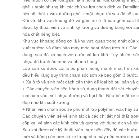
Nếu muốn có thể rửa gầm, làm nội thất, rửa khoang máy. Ở
ghế + taplo nhưng khi các chủ xe lựa chọn dịch vụ Detailing
rửa nội thất + wax dưỡng ghế + mặt nhựa rồi sau đó sẽ lau 
Đối với khu vực khung đỡ và gầm xe ô tô bao gồm các b
được kỹ thuật viên vệ sinh kỹ lưỡng và dưỡng bóng với s
hóa chất riêng biệt.
Khu vực khoang động cơ là khu vực quan trọng nhất của x
xuất xưởng và đảm bảo máy móc hoạt động trơn tru. Các k
dụng, sau đó xả sạch với nước và lau khô. Tuy nhiên, sả
nhựa để tránh ăn mòn và nhanh hỏng.
Lớp sơn xe được coi là bộ phận mong manh nhất trên xe. 
đều hiểu rằng quy trình chăm sóc sơn xe bao gồm 3 bước, 
+ Xe ô tô vệ sinh một cách cẩn thận để loại bỏ bụi bẩn và g
+ Các chuyên viên tiến hành sử dụng thanh đất sét chuyê
loại bám vào, vết nhựa đường và bụi bẩn. Nếu bề mặt xe c
đẹp như khi xuất xưởng.
+ Nhân viên chăm sóc sẽ phủ một lớp polymer, wax hay sứ
Các chuyên viên sẽ vệ sinh tất cả các chi tiết nội thất 
cốp xe, vệ sinh các kính cửa và gương với dung dịch vệ si
Sau khi được các kỹ thuật viên thực hiện đầy đủ các bước 
mới và bóng còn hơn cả xe trong nhà máy nếu nước sơn cò