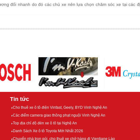
ương đối nhanh do đó các chủ xe nên lựa chọn chăm sóc xe tại các địa
Tin tức
Cho thuê xe ô tô điện Vinfast, Geely, BYD Vinh Nghệ An
Các điểm camera giao thông phạt nguội Vinh Nghệ An
Top địa chỉ độ đèn xe ô tô tại Nghệ An
Danh Sách Xe ô tô Toyota Mới Nhất 2026
Chuyển nhà trọn gói, cho thuê xe chở hàng đi Vientiane Lào