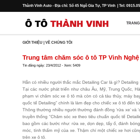
Thành Vinh Auto - Địa chỉ: Số 45 Ngô Gia Tự, TP Vinh | Tel: 0915.0
TRANG
GIỚI THIỆU
|
VỀ CHÚNG TÔI
Trung tâm chăm sóc ô tô TP Vinh Nghệ
Tin đăng ngày: 23/4/2012 - Xem: 5409
Hẳn có nhiều người thắc mắc Detailing Car là gì? Detailing
Tại các nước phát triển như châu Âu, Mỹ, Trung Quốc, Hà
phạm vi chăm sóc xe ô tô mà còn có cả tàu thủy, máy ba
quốc tế Detailing” chính là làm đẹp cho chiếc xe ô tô đến từ
Thông thường nhiều người thường đánh đồng ‘rửa xe’ và ‘
truyền thống “Chăm sóc xe theo tiêu chuẩn quốc tế Detail
bao gồm các bước như: rửa xe, dọn dẹp, tẩy ố, đánh bóng
móc, tính thẩm mỹ của xe. Thậm chí một chiếc xe hơi cũng 
trên xe ô tô.