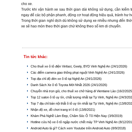
cho xe.
Trước khi vận hành xe sau thời gian dài không sử dụng, cần kiểm 
ngay để các bộ phận phanh, động cơ hoạt động hiệu quả, tránh hư h
Trong thời gian nghỉ dịch dù không sử dụng xe nhiều nhưng đến thời
xe sẽ hao mòn theo thời gian chứ không theo số km di chuyển.
Tin tức khác:
Cho thuê xe ô tô điện Vinfast, Geely, BYD Vinh Nghệ An
(24/1/2026)
Các điểm camera giao thông phạt nguội Vinh Nghệ An
(24/1/2026)
Top địa chỉ độ đèn xe ô tô tại Nghệ An
(24/1/2026)
Danh Sách Xe ô tô Toyota Mới Nhất 2026
(24/1/2026)
Chuyển nhà trọn gói, cho thuê xe chở hàng đi Vientiane Lào
(16/2/2025
Top 12 salon ô tô uy tín, chất lượng nhất tại Tp Vinh, Nghệ An
(24/3/20
Top 7 địa chỉ bán nội thất ô tô uy tín nhất tại Tp Vinh, Nghệ An
(13/8/20
Nhận độ xe, đồ chơi trang trí ô tô
(13/8/2021)
Khám Phá Nghề Làm Đẹp, Chăm Sóc Ô Tô Hiện Nay
(3/9/2019)
Hotline cứu hộ xe ô tô ngập nước chết máy TP Vinh Nghệ An
(8/12/201
Android Auto là gì? Cách xem Youtube trên Android Auto
(8/9/2018)