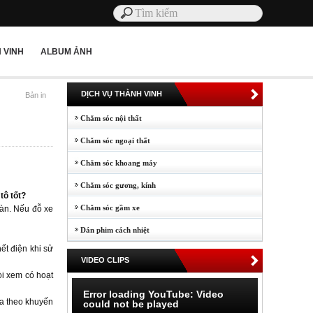
 VINH
ALBUM ẢNH
DỊCH VỤ THÀNH VINH
Bản in
Chăm sóc nội thất
Chăm sóc ngoại thất
Chăm sóc khoang máy
Chăm sóc gương, kính
tô tốt?
Chăm sóc gầm xe
oàn. Nếu đỗ xe
Dán phim cách nhiệt
ết điện khi sử
VIDEO CLIPS
òi xem có hoạt
Error loading YouTube: Video
đa theo khuyến
could not be played