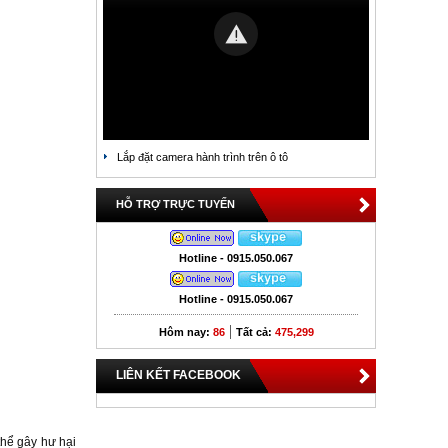
Lắp đặt camera hành trình trên ô tô
HỖ TRỢ TRỰC TUYẾN
Hotline - 0915.050.067
Hotline - 0915.050.067
|
Hôm nay:
86
Tất cả:
475,299
LIÊN KẾT FACEBOOK
thể gây hư hại