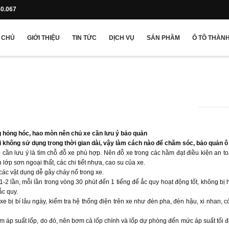
50.067
 CHỦ
GIỚI THIỆU
TIN TỨC
DỊCH VỤ
SẢN PHẦM
Ô TÔ THÀNH
g hỏng hóc, hao mòn nên chủ xe cần lưu ý bảo quản
tôi không sử dụng trong thời gian dài, vậy làm cách nào để chăm sóc, bảo quản ô 
e cần lưu ý là tìm chỗ đỗ xe phù hợp. Nên đỗ xe trong các hầm đạt điều kiện an t
ớp sơn ngoại thất, các chi tiết nhựa, cao su của xe.
các vật dụng dễ gây cháy nổ trong xe.
2 lần, mỗi lần trong vòng 30 phút đến 1 tiếng để ắc quy hoạt động tốt, không bị h
ắc quy.
e bị bí lâu ngày, kiểm tra hệ thống điện trên xe như đèn pha, đèn hậu, xi nhan, c
ảm áp suất lốp, do đó, nên bơm cả lốp chính và lốp dự phòng đến mức áp suất tối 