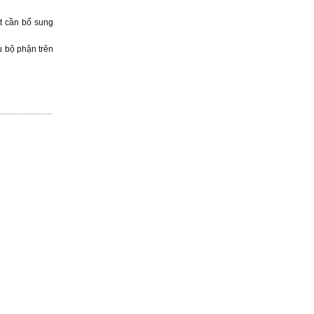
ụt cần bổ sung
u bộ phận trên