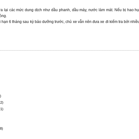
tra lại các mức dung dịch như dầu phanh, dầu máy, nước làm mát. Nếu bị hao h
ỏng.
 hạn 6 tháng sau kỳ bảo dưỡng trước, chủ xe vẫn nên đưa xe đi kiểm tra bởi nhiề
)
22)
21)
8)