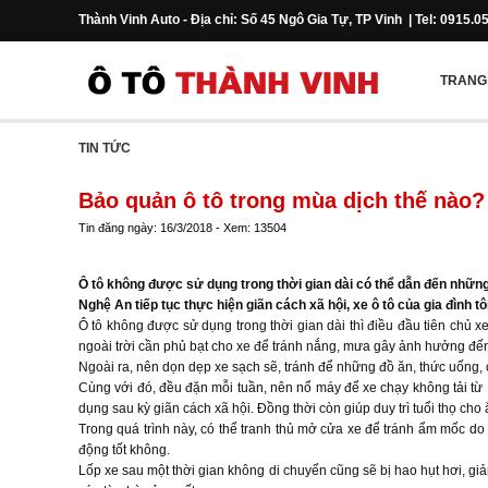
Thành Vinh Auto - Địa chỉ: Số 45 Ngô Gia Tự, TP Vinh | Tel: 0915.0
TRANG
TIN TỨC
Bảo quản ô tô trong mùa dịch thế nào?
Tin đăng ngày: 16/3/2018 - Xem: 13504
Ô tô không được sử dụng trong thời gian dài có thể dẫn đến nhữn
Nghệ An tiếp tục thực hiện giãn cách xã hội, xe ô tô của gia đình 
Ô tô không được sử dụng trong thời gian dài thì điều đầu tiên chủ x
ngoài trời cần phủ bạt cho xe để tránh nắng, mưa gây ảnh hưởng đến l
Ngoài ra, nên dọn dẹp xe sạch sẽ, tránh để những đồ ăn, thức uống, 
Cùng với đó, đều đặn mỗi tuần, nên nổ máy để xe chạy không tải từ 1-
dụng sau kỳ giãn cách xã hội. Đồng thời còn giúp duy trì tuổi thọ cho 
Trong quá trình này, có thể tranh thủ mở cửa xe để tránh ẩm mốc do x
động tốt không.
Lốp xe sau một thời gian không di chuyển cũng sẽ bị hao hụt hơi, gi