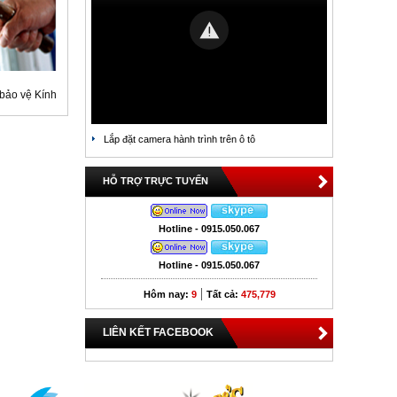
 bảo vệ Kính
Lắp đặt camera hành trình trên ô tô
HỖ TRỢ TRỰC TUYẾN
Hotline - 0915.050.067
Hotline - 0915.050.067
|
Hôm nay:
9
Tất cả:
475,779
LIÊN KẾT FACEBOOK