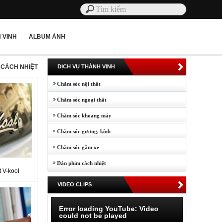
 VINH
ALBUM ẢNH
M CÁCH NHIỆT
DỊCH VỤ THÀNH VINH
Chăm sóc nội thất
Chăm sóc ngoại thất
Chăm sóc khoang máy
Chăm sóc gương, kính
Chăm sóc gầm xe
Dán phim cách nhiệt
 V-kool
VIDEO CLIPS
Error loading YouTube: Video
could not be played