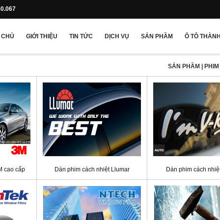
50.067
 CHỦ
GIỚI THIỆU
TIN TỨC
DỊCH VỤ
SẢN PHẦM
Ô TÔ THÀNH
SẢN PHẦM
| PHI
M cao cấp
Dán phim cách nhiệt Llumar
Dán phim cách nhiệt