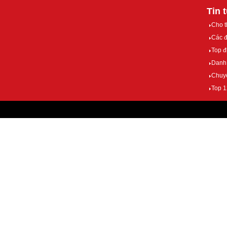
Tin 
Cho t
Các đ
Top đ
Danh 
Chuyể
Top 1