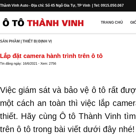
Thành Vinh Auto - Địa chỉ: Số 45 Ngô Gia Tự, TP Vinh | Tel: 0915.050.067
TRANG CHỦ
GI
SẢN PHẦM
|
THIẾT BỊ ĐỊNH VỊ
Lắp đặt camera hành trình trên ô tô
Tin đăng ngày: 16/6/2021 - Xem: 2756
Việc giám sát và bảo vệ ô tô rất đư
một cách an toàn thì việc lắp camer
thiết. Hãy cùng Ô tô Thành Vinh tìm
trên ô tô trong bài viết dưới đây nhé!