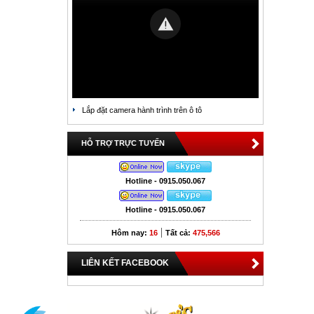
Lắp đặt camera hành trình trên ô tô
HỖ TRỢ TRỰC TUYẾN
Hotline - 0915.050.067
Hotline - 0915.050.067
|
Hôm nay:
16
Tất cả:
475,566
LIÊN KẾT FACEBOOK