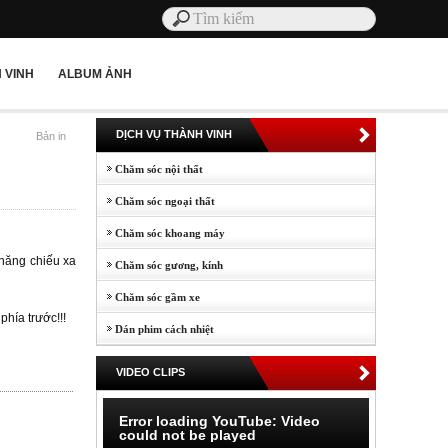
 VINH
ALBUM ẢNH
DỊCH VỤ THÀNH VINH
Bản in
Chăm sóc nội thất
Chăm sóc ngoại thất
Chăm sóc khoang máy
 năng chiếu xa
Chăm sóc gương, kính
Chăm sóc gầm xe
phía trước!!!
Dán phim cách nhiệt
VIDEO CLIPS
Error loading YouTube: Video
could not be played