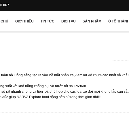
50.067
 CHỦ
GIỚI THIỆU
TIN TỨC
DỊCH VỤ
SẢN PHẦM
Ô TÔ THÀNH
u toàn bộ luồng sáng tạo ra vào bề mặt phản xạ, đem lại độ chụm cao nhất và khả
ng suốt với khả năng chống bụi và nước tối đa IP69K!!!
số rất nhanh chóng và tiện lợi, phù hợp cho các loại xe đời mới không lắp cản sắt 
úc giúp NARVA Explora hoạt động bền bỉ trong thời gian dài!!!