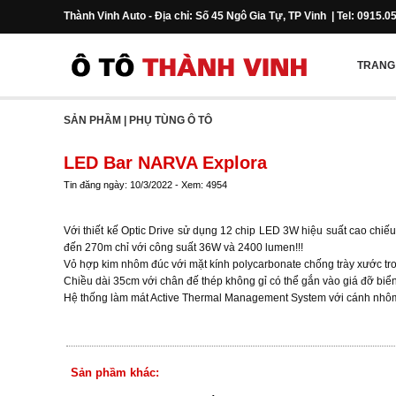
Thành Vinh Auto - Địa chỉ: Số 45 Ngô Gia Tự, TP Vinh | Tel: 0915.0
TRANG
SẢN PHẦM
|
PHỤ TÙNG Ô TÔ
LED Bar NARVA Explora
Tin đăng ngày: 10/3/2022 - Xem: 4954
Với thiết kế Optic Drive sử dụng 12 chip LED 3W hiệu suất cao chiế
đến 270m chỉ với công suất 36W và 2400 lumen!!!
Vỏ hợp kim nhôm đúc với mặt kính polycarbonate chống trày xước tro
Chiều dài 35cm với chân đế thép không gỉ có thể gắn vào giá đỡ biển 
Hệ thống làm mát Active Thermal Management System với cánh nhôm đ
Sản phầm khác: