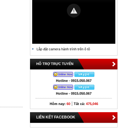
Lắp đặt camera hành trình trên ô tô
HỖ TRỢ TRỰC TUYẾN
Hotline - 0915.050.067
Hotline - 0915.050.067
|
Hôm nay:
60
Tất cả:
475,046
LIÊN KẾT FACEBOOK