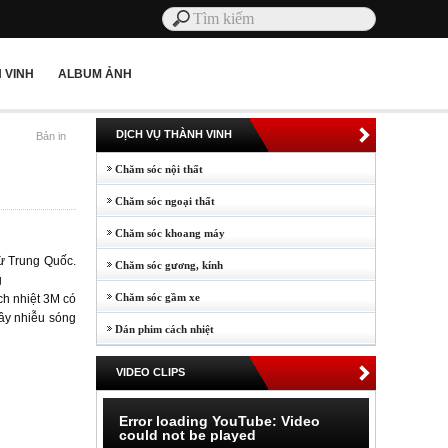
 VINH
ALBUM ẢNH
DỊCH VỤ THÀNH VINH
Bản in
Chăm sóc nội thất
Chăm sóc ngoại thất
Chăm sóc khoang máy
từ Trung Quốc.
Chăm sóc gương, kính
g
Chăm sóc gầm xe
ch nhiệt 3M có
gây nhiễu sóng
Dán phim cách nhiệt
VIDEO CLIPS
Error loading YouTube: Video
could not be played