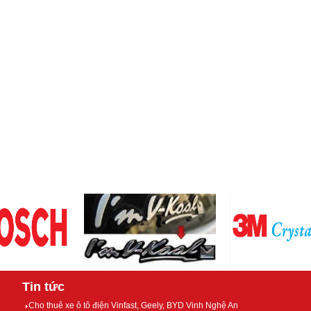
Tin tức
Cho thuê xe ô tô điện Vinfast, Geely, BYD Vinh Nghệ An