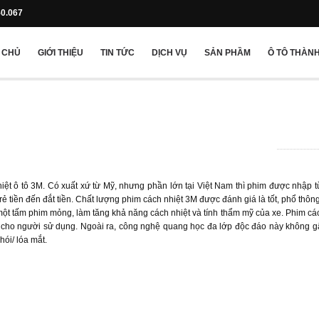
50.067
 CHỦ
GIỚI THIỆU
TIN TỨC
DỊCH VỤ
SẢN PHẦM
Ô TÔ THÀNH
hiệt ô tô 3M. Có xuất xứ từ Mỹ, nhưng phần lớn tại Việt Nam thì phim được nhập 
ẻ tiền đến đắt tiền. Chất lượng phim cách nhiệt 3M được đánh giá là tốt, phổ thôn
t tấm phim mỏng, làm tăng khả năng cách nhiệt và tính thẩm mỹ của xe. Phim cá
àn cho người sử dụng. Ngoài ra, công nghệ quang học đa lớp độc đáo này không 
ói/ lóa mắt.