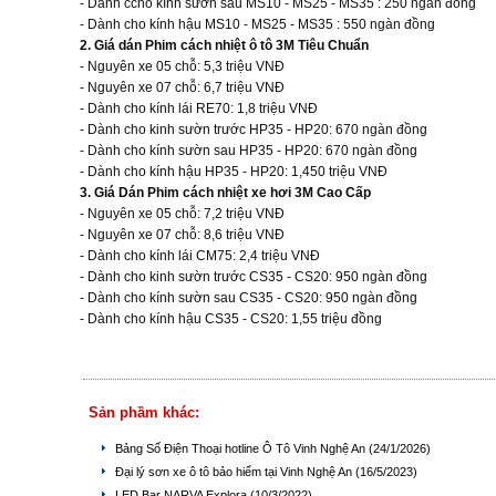
- Dành ccho kính sườn sau MS10 - MS25 - MS35 : 250 ngàn đồng
- Dành cho kính hậu MS10 - MS25 - MS35 : 550 ngàn đồng
2. Giá dán Phim cách nhiệt ô tô 3M Tiêu Chuẩn
- Nguyên xe 05 chỗ: 5,3 triệu VNĐ
- Nguyên xe 07 chỗ: 6,7 triệu VNĐ
- Dành cho kính lái RE70: 1,8 triệu VNĐ
- Dành cho kinh sườn trước HP35 - HP20: 670 ngàn đồng
- Dành cho kính sườn sau HP35 - HP20: 670 ngàn đồng
- Dành cho kính hậu HP35 - HP20: 1,450 triệu VNĐ
3. Giá Dán Phim cách nhiệt xe hơi 3M Cao Cấp
- Nguyên xe 05 chỗ: 7,2 triệu VNĐ
- Nguyên xe 07 chỗ: 8,6 triệu VNĐ
- Dành cho kính lái CM75: 2,4 triệu VNĐ
- Dành cho kinh sườn trước CS35 - CS20: 950 ngàn đồng
- Dành cho kính sườn sau CS35 - CS20: 950 ngàn đồng
- Dành cho kính hậu CS35 - CS20: 1,55 triệu đồng
Sản phầm khác:
Bảng Số Điện Thoại hotline Ô Tô Vinh Nghệ An
(24/1/2026)
Đại lý sơn xe ô tô bảo hiểm tại Vinh Nghệ An
(16/5/2023)
LED Bar NARVA Explora
(10/3/2022)