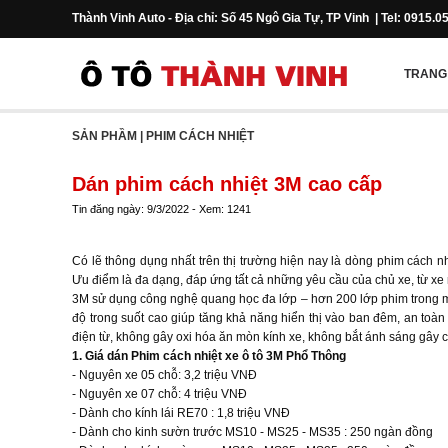
Thành Vinh Auto - Địa chỉ: Số 45 Ngô Gia Tự, TP Vinh | Tel: 0915.0
TRANG
SẢN PHẦM
|
PHIM CÁCH NHIỆT
Dán phim cách nhiệt 3M cao cấp
Tin đăng ngày: 9/3/2022 - Xem: 1241
Có lẽ thông dụng nhất trên thị trường hiện nay là dòng phim cách n
Ưu điểm là đa dạng, đáp ứng tất cả những yêu cầu của chủ xe, từ xe r
3M sử dụng công nghệ quang học đa lớp – hơn 200 lớp phim trong mộ
độ trong suốt cao giúp tăng khả năng hiển thị vào ban đêm, an to
điện từ, không gây oxi hóa ăn mòn kính xe, không bắt ánh sáng gây ch
1. Giá dán Phim cách nhiệt xe ô tô 3M Phổ Thông
- Nguyên xe 05 chỗ: 3,2 triệu VNĐ
- Nguyên xe 07 chỗ: 4 triệu VNĐ
- Dành cho kính lái RE70 : 1,8 triệu VNĐ
- Dành cho kinh sườn trước MS10 - MS25 - MS35 : 250 ngàn đồng